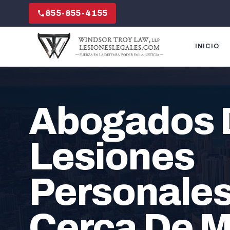
855-855-4155
INICIO
Abogados 
Lesiones
Personale
Cerca De M