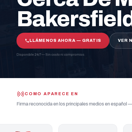
Bakersfiel
LLÁMENOS AHORA — GRATIS
VER 
Disponible 24/7 — Sin costo ni compromiso.
COMO APARECE EN
Firma reconocida en los principales medios en español 