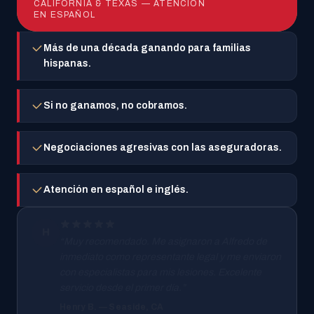
CALIFORNIA & TEXAS — ATENCIÓN
EN ESPAÑOL
Más de una década ganando para familias
hispanas.
Si no ganamos, no cobramos.
Negociaciones agresivas con las aseguradoras.
Atención en español e inglés.
H
“Muy recomendado. Me asignaron a Alfredo de
inmediato como representante legal y me enviaron
con especialistas para mis lesiones. Excelente
servicio desde el primer día.”
Henry B. — Seaside, CA